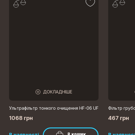
ДОКЛАДНІШЕ
Ультрафільтр тонкого очищення HF-06 UF
Фільтр груб
1068 грн
467 грн
В кошик
В наявності
В наявнос