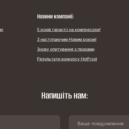
Новини компанії:
жі
5 років гарантії на компресори!
З наступаючим Новим роком!
Знову опитування з призами
Результати конкурсу HotFrost
Напишіть нам: