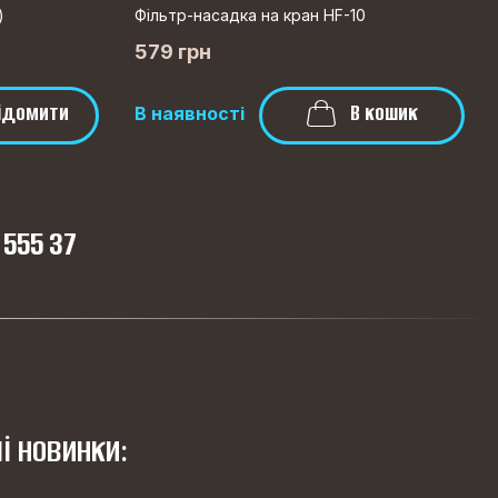
)
Фільтр-насадка на кран HF-10
579 грн
ідомити
В кошик
В наявності
 555 37
і новинки: