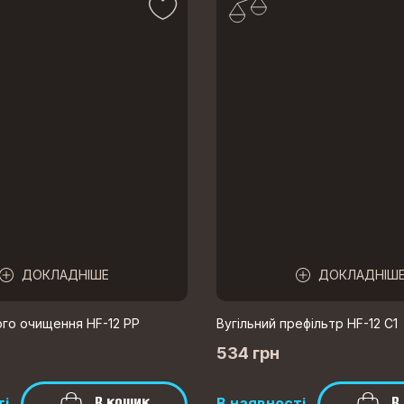
ДОКЛАДНІШЕ
ДОКЛАДНІШ
ого очищення HF-12 PP
Вугільний префільтр HF-12 C1
534 грн
В кошик
В
ті
В наявності