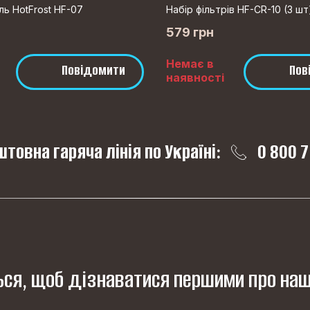
ль HotFrost HF-07
Набір фільтрів HF-CR-10 (3 шт
579 грн
Немає в
Повідомити
Пов
наявності
товна гаряча лінія по Україні:
0 800 7
ся, щоб дізнаватися першими про наш