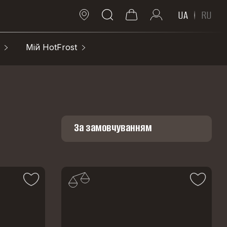
UA
RU
Мій HotFrost
За замовчуванням