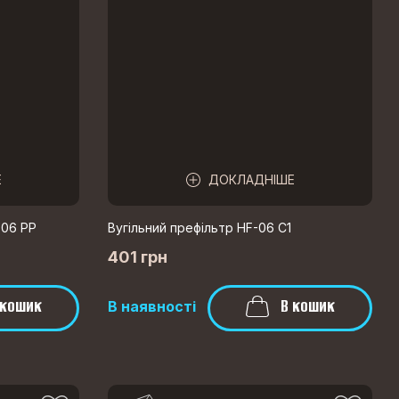
Е
ДОКЛАДНІШЕ
-06 PP
Вугільний префільтр HF-06 C1
401 грн
 кошик
В кошик
В наявності