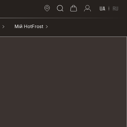
UA
RU
Мій HotFrost